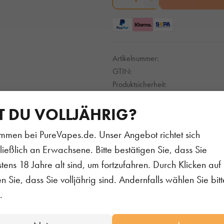
Artikelnummer:
GTIN:
Produktsicherheit:
T DU VOLLJÄHRIG?
mmen bei PureVapes.de. Unser Angebot richtet sich
BUNG
ließlich an Erwachsene. Bitte bestätigen Sie, dass Sie
erät
tens 18 Jahre alt sind, um fortzufahren. Durch Klicken auf 
fen – der einfache Einstieg ins RandM Pod-System, als Bu
en Sie, dass Sie volljährig sind. Andernfalls wählen Sie bitt
.