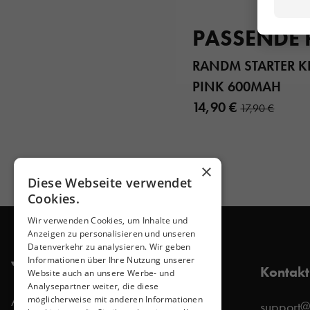
PASSENDE
RANDM STARTER K
PINK 600MAH
14,90 €
17,90 €
×
Diese Webseite verwendet
Cookies.
Wir verwenden Cookies, um Inhalte und
Anzeigen zu personalisieren und unseren
Datenverkehr zu analysieren. Wir geben
Informationen über Ihre Nutzung unserer
Kontakt
Website auch an unsere Werbe- und
Analysepartner weiter, die diese
Allersbergerstraße 185 / C1
möglicherweise mit anderen Informationen
support