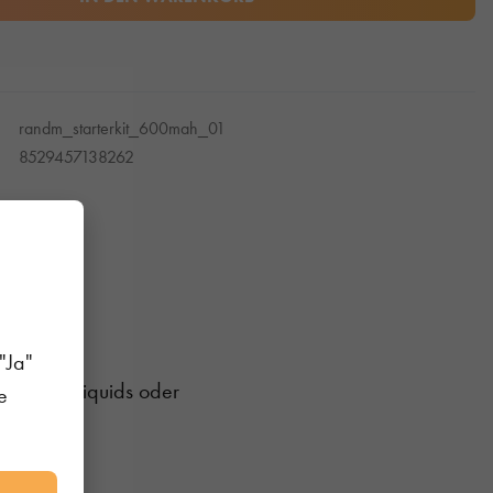
randm_starterkit_600mah_01
8529457138262
"Ja"
ndle mit Liquids oder
e