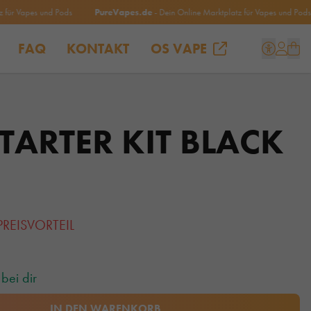
r Vapes und Pods
PureVapes.de
- Dein Online Marktplatz für Vapes und Pods
FAQ
KONTAKT
OS VAPE
ARTER KIT BLACK
PREISVORTEIL
bei dir
IN DEN WARENKORB