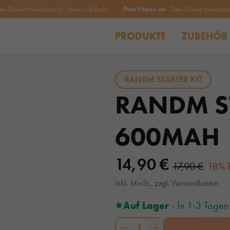
Online Marktplatz für Vapes und Pods
PureVapes.de
- Dein Online Marktplatz fü
PRODUKTE
ZUBEHÖR
RANDM STARTER KIT
RANDM ST
600MAH
14,90 €
17,90 €
18% 
inkl. MwSt., zzgl. Versandkosten
Auf Lager
- In 1-3 Tagen 
1