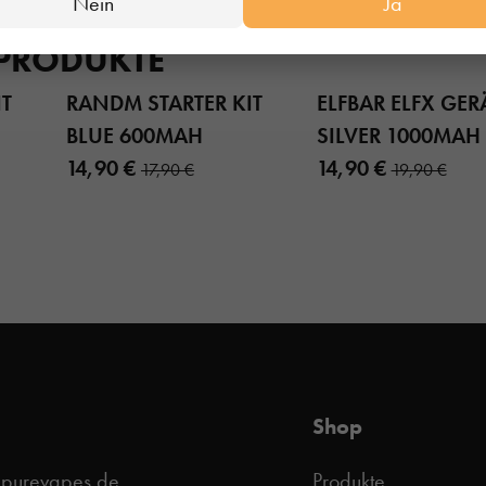
Nein
Ja
 PRODUKTE
IT
RANDM STARTER KIT
ELFBAR ELFX GER
BLUE 600MAH
SILVER 1000MAH
14,90 €
14,90 €
17,90 €
19,90 €
Shop
@purevapes.de
Produkte