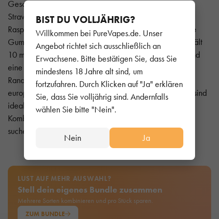
Geschmacksvielfalt – von fruchtigen Mischungen wie
Strawberry Watermelon Lemonade oder Blue Sour
BIST DU VOLLJÄHRIG?
Raspberry bis hin zu süßen und exotischen Varianten wie
Willkommen bei PureVapes.de. Unser
Gummy Bear oder Strawberry Donut. Jede Flasche enthält
Angebot richtet sich ausschließlich an
10 ml Liquid, was für mehrere Hundert Züge ausreicht und
Erwachsene. Bitte bestätigen Sie, dass Sie
eine praktische Alternative zu Einweggeräten darstellt.
mindestens 18 Jahre alt sind, um
RandM Liquids sind TPD-konform und entsprechen den
fortzufahren. Durch Klicken auf "Ja" erklären
europäischen Standards für Sicherheit und Qualität. Sie sind
Sie, dass Sie volljährig sind. Andernfalls
ideal für Dampfer, die ein starkes Aromaerlebnis in
wählen Sie bitte "Nein".
Kombination mit einem handlichen und legalen Format
suchen.
Nein
Ja
LUST AUF MEHR AUSWAHL?
Stell dein eigenes Bundle zusammen
Mehrere Sorten kombinieren und pro Stück sparen.
ZUM BUNDLE