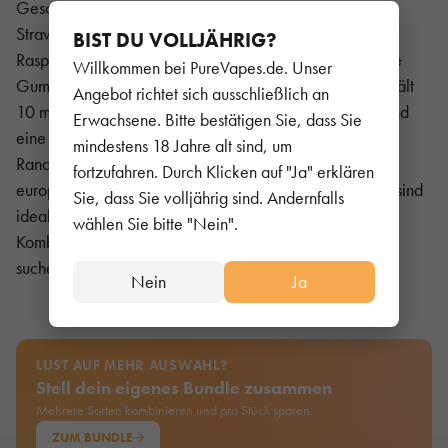
Geschmacksvielfalt – von fruchtigen Mischungen wie
Strawberry Watermelon Lemonade oder Blue Sour
BIST DU VOLLJÄHRIG?
Raspberry bis hin zu süßen und exotischen Varianten wie
Willkommen bei PureVapes.de. Unser
Gummy Bear oder Strawberry Donut. Jede Flasche enthält
Angebot richtet sich ausschließlich an
10 ml Liquid, was für mehrere Hundert Züge ausreicht und
Erwachsene. Bitte bestätigen Sie, dass Sie
eine praktische Alternative zu Einweggeräten darstellt.
mindestens 18 Jahre alt sind, um
RandM Liquids sind TPD-konform und entsprechen den
fortzufahren. Durch Klicken auf "Ja" erklären
europäischen Standards für Sicherheit und Qualität. Sie sind
Sie, dass Sie volljährig sind. Andernfalls
ideal für Dampfer, die ein starkes Aromaerlebnis in
wählen Sie bitte "Nein".
Kombination mit einem handlichen und legalen Format
suchen.
Nein
Ja
LUST AUF MEHR AUSWAHL?
Stell dein eigenes Bundle zusammen
Mehrere Sorten kombinieren und pro Stück sparen.
ZUM BUNDLE