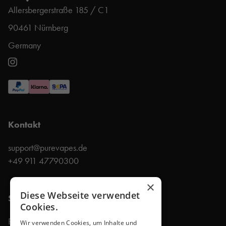
Allersbergerstraße 185 / C1
90461 Nürnberg
Germany
Kontakt
support@purevapes.de
+49 911 47790300
×
Diese Webseite verwendet
Shop
Cookies.
Produkte
Wir verwenden Cookies, um Inhalte und