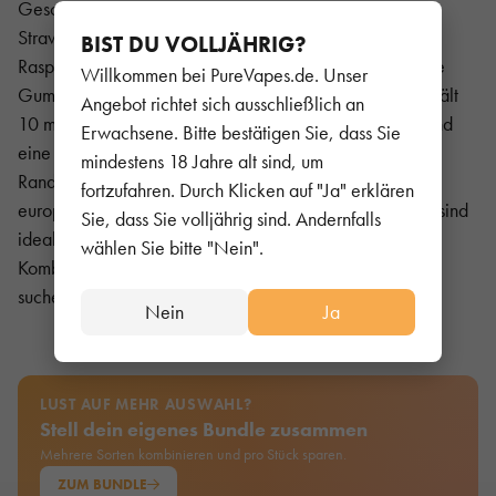
Geschmacksvielfalt – von fruchtigen Mischungen wie
Strawberry Watermelon Lemonade oder Blue Sour
BIST DU VOLLJÄHRIG?
Raspberry bis hin zu süßen und exotischen Varianten wie
Willkommen bei PureVapes.de. Unser
Gummy Bear oder Strawberry Donut. Jede Flasche enthält
Angebot richtet sich ausschließlich an
10 ml Liquid, was für mehrere Hundert Züge ausreicht und
Erwachsene. Bitte bestätigen Sie, dass Sie
eine praktische Alternative zu Einweggeräten darstellt.
mindestens 18 Jahre alt sind, um
RandM Liquids sind TPD-konform und entsprechen den
fortzufahren. Durch Klicken auf "Ja" erklären
europäischen Standards für Sicherheit und Qualität. Sie sind
Sie, dass Sie volljährig sind. Andernfalls
ideal für Dampfer, die ein starkes Aromaerlebnis in
wählen Sie bitte "Nein".
Kombination mit einem handlichen und legalen Format
suchen.
Nein
Ja
LUST AUF MEHR AUSWAHL?
Stell dein eigenes Bundle zusammen
Mehrere Sorten kombinieren und pro Stück sparen.
ZUM BUNDLE