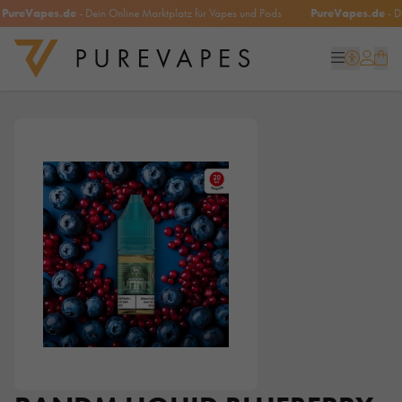
ureVapes.de
- Dein Online Marktplatz für Vapes und Pods
PureVapes.de
- Dein