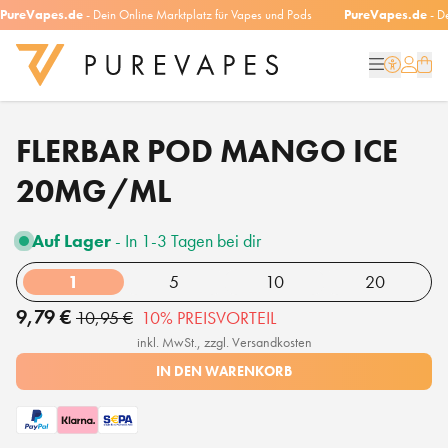
PureVapes.de
- Dein Online Marktplatz für Vapes und Pods
PureVapes.de
- D
FLERBAR POD MANGO ICE
20MG/ML
Auf Lager
- In 1-3 Tagen bei dir
1
5
10
20
9,79 €
10,95 €
10% PREISVORTEIL
inkl. MwSt., zzgl. Versandkosten
IN DEN WARENKORB