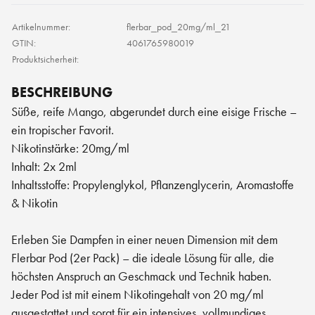
×
Diese Webseite verwendet
Artikelnummer:
flerbar_pod_20mg/ml_21
Cookies.
GTIN:
4061765980019
Produktsicherheit:
Wir verwenden Cookies, um Inhalte und
Anzeigen zu personalisieren und unseren
Datenverkehr zu analysieren. Wir geben
BESCHREIBUNG
Informationen über Ihre Nutzung unserer
Süße, reife Mango, abgerundet durch eine eisige Frische –
Website auch an unsere Werbe- und
ein tropischer Favorit.
Analysepartner weiter, die diese
möglicherweise mit anderen Informationen
Nikotinstärke: 20mg/ml
kombinieren, die Sie ihnen bereitgestellt
Inhalt: 2x 2ml
haben oder die sie im Rahmen Ihrer
Nutzung ihrer Dienste gesammelt haben.
Inhaltsstoffe: Propylenglykol, Pflanzenglycerin, Aromastoffe
Weitere Informationen
& Nikotin
ALLE AKZEPTIEREN
Erleben Sie Dampfen in einer neuen Dimension mit dem
Flerbar Pod (2er Pack) – die ideale Lösung für alle, die
ALLE ABLEHNEN
höchsten Anspruch an Geschmack und Technik haben.
POWERED BY COOKIESCRIPT
Jeder Pod ist mit einem Nikotingehalt von 20 mg/ml
ausgestattet und sorgt für ein intensives, vollmundiges