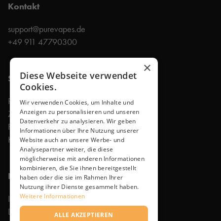
Kontakt
support@purevapes.de
+49 911 47790300
×
Diese Webseite verwendet
Shop
Cookies.
Produkte
Wir verwenden Cookies, um Inhalte und
Anzeigen zu personalisieren und unseren
Zubehör
Datenverkehr zu analysieren. Wir geben
Faq
Informationen über Ihre Nutzung unserer
Kontakt
Website auch an unsere Werbe- und
Analysepartner weiter, die diese
möglicherweise mit anderen Informationen
kombinieren, die Sie ihnen bereitgestellt
Rechtliches
haben oder die sie im Rahmen Ihrer
Nutzung ihrer Dienste gesammelt haben.
Weitere Informationen
Impressum
Datenschutzerklärung
ALLE AKZEPTIEREN