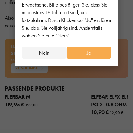
aufladbar noch austauschbar.
Erwachsene. Bitte bestätigen Sie, dass Sie
mindestens 18 Jahre alt sind, um
Also Worauf wartest du noch kaufe dir hier deine
fortzufahren. Durch Klicken auf "Ja" erklären
neue
Flerbar M.
Sie, dass Sie volljährig sind. Andernfalls
wählen Sie bitte "Nein".
LUST AUF MEHR AUSWAHL?
Nein
Ja
Stell dein eigenes Bundle zusammen
Mehrere Sorten kombinieren und pro Stück sparen.
ZUM BUNDLE
PASSENDE PRODUKTE
FLERBAR M
ELFBAR ELFX ELFX 
119,95 €
POD - 0.8 OHM 3
199,00 €
10,90 €
12,90 €