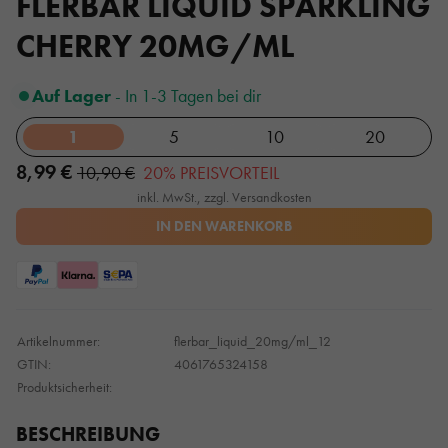
FLERBAR LIQUID SPARKLING
CHERRY 20MG/ML
Auf Lager
- In 1-3 Tagen bei dir
1
5
10
20
8,99 €
10,90 €
20% PREISVORTEIL
inkl. MwSt., zzgl. Versandkosten
IN DEN WARENKORB
Artikelnummer:
flerbar_liquid_20mg/ml_12
GTIN:
4061765324158
Produktsicherheit:
BESCHREIBUNG