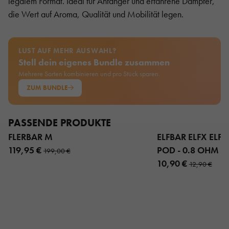
legalem Format. Ideal für Anfänger und erfahrene Dampfer,
die Wert auf Aroma, Qualität und Mobilität legen.
LUST AUF MEHR AUSWAHL?
Stell dein eigenes Bundle zusammen
Mehrere Sorten kombinieren und pro Stück sparen.
ZUM BUNDLE
PASSENDE PRODUKTE
FLERBAR M
ELFBAR ELFX ELFX 
119,95 €
POD - 0.8 OHM 3
199,00 €
10,90 €
12,90 €