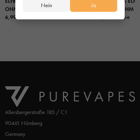
ELFBAR REFILLABLE POD - 1,1
ELFBAR ELFX ELFX 
Nein
Ja
OHM LEERPOD
POD - 0.8 OHM 3
6,99 €
10,90 €
7,95 €
12,90 €
Allersbergerstraße 185 / C1
90461 Nürnberg
Germany