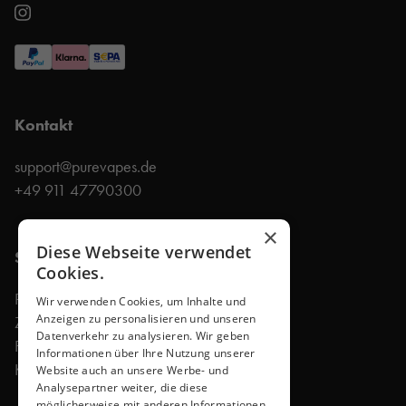
Kontakt
support@purevapes.de
+49 911 47790300
×
Diese Webseite verwendet
Shop
Cookies.
Produkte
Wir verwenden Cookies, um Inhalte und
Anzeigen zu personalisieren und unseren
Zubehör
Datenverkehr zu analysieren. Wir geben
Faq
Informationen über Ihre Nutzung unserer
Kontakt
Website auch an unsere Werbe- und
Analysepartner weiter, die diese
möglicherweise mit anderen Informationen