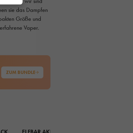
 möchten, wir sind
seen sie das Dampfen
mpakten Größe und
 erfahrene Vaper.
ZUM BUNDLE
ACK
ELFBAR AKKU AURORA