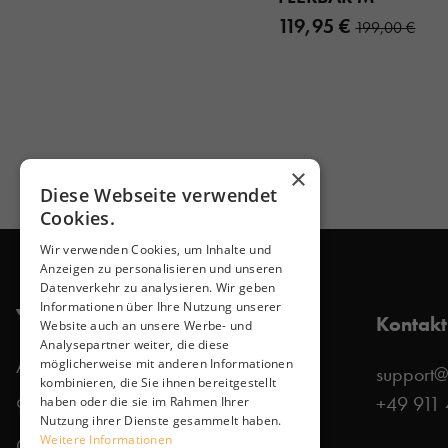
119,95 €
199,00 €
×
Diese Webseite verwendet
Cookies.
Wir verwenden Cookies, um Inhalte und
Anzeigen zu personalisieren und unseren
Datenverkehr zu analysieren. Wir geben
Informationen über Ihre Nutzung unserer
Kontakt
Website auch an unsere Werbe- und
Analysepartner weiter, die diese
Allersbergerstraße 185 / C1
möglicherweise mit anderen Informationen
support
kombinieren, die Sie ihnen bereitgestellt
+49 911
haben oder die sie im Rahmen Ihrer
90461 Nürnberg
Nutzung ihrer Dienste gesammelt haben.
Weitere Informationen
Germany