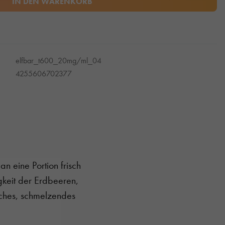
IN DEN WARENKORB
elfbar_t600_20mg/ml_04
4255606702377
n eine Portion frisch
igkeit der Erdbeeren,
ches, schmelzendes