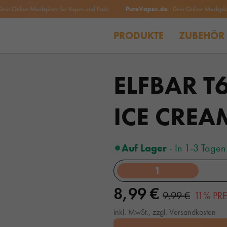
nline Marktplatz für Vapes und Pods
PureVapes.de
- Dein Online Marktplatz fü
PRODUKTE
ZUBEHÖR
ELFBAR T
ICE CRE
Auf Lager
- In 1-3 Tagen 
1
8,99 €
9,99 €
11% PR
inkl. MwSt., zzgl. Versandkosten