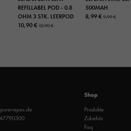
REFILLABEL POD - 0.8
500MAH
OHM 3 STK. LEERPOD
8,99 €
9,99 €
10,90 €
12,90 €
Shop
@purevapes.de
Produkte
 47790300
Zubehör
Faq