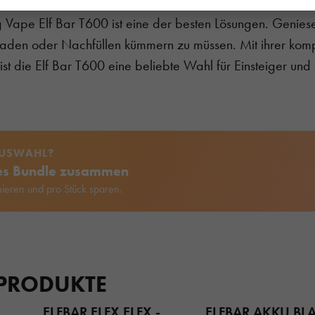
steiger sind oder einfach eine andere Vape ausprobieren
eg Vape Elf Bar T600 ist eine der besten Lösungen. Genie
laden oder Nachfüllen kümmern zu müssen. Mit ihrer ko
st die Elf Bar T600 eine beliebte Wahl für Einsteiger und
AUSWAHL?
nes Bundle zusammen
ieren und pro Stück sparen.
 PRODUKTE
ELFBAR ELFX ELFX -
ELFBAR AKKU BL