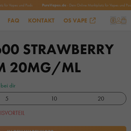
r Vapes und Pods
PureVapes.de
- Dein Online Marktplatz für Vapes und Pods
FAQ
KONTAKT
OS VAPE
600 STRAWBERRY
AM 20MG/ML
bei dir
5
10
20
EISVORTEIL