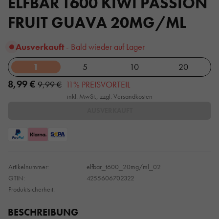
ELFBAR T600 KIWI PASSION
FRUIT GUAVA 20MG/ML
Ausverkauft
- Bald wieder auf Lager
1
5
10
20
8,99 €
9,99 €
11% PREISVORTEIL
inkl. MwSt., zzgl. Versandkosten
AUSVERKAUFT
Artikelnummer:
elfbar_t600_20mg/ml_02
GTIN:
4255606702322
Produktsicherheit:
BESCHREIBUNG