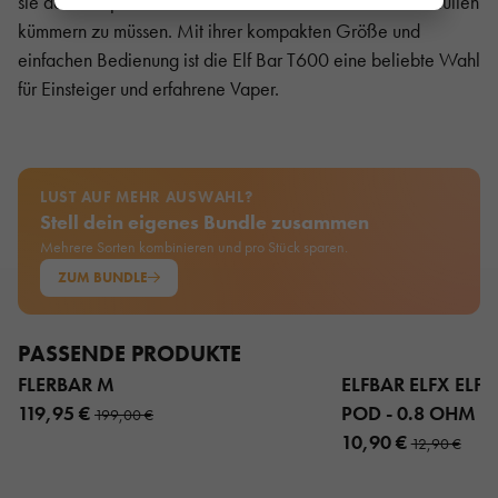
sie das Dampfen ohne sich um das Aufladen oder Nachfüllen
kümmern zu müssen. Mit ihrer kompakten Größe und
einfachen Bedienung ist die Elf Bar T600 eine beliebte Wahl
für Einsteiger und erfahrene Vaper.
LUST AUF MEHR AUSWAHL?
Stell dein eigenes Bundle zusammen
Mehrere Sorten kombinieren und pro Stück sparen.
ZUM BUNDLE
PASSENDE PRODUKTE
FLERBAR M
ELFBAR ELFX ELFX 
119,95 €
POD - 0.8 OHM 3
199,00 €
10,90 €
12,90 €