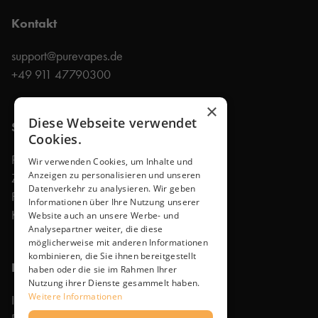
Kontakt
support@purevapes.de
+49 911 47790300
×
Diese Webseite verwendet
Shop
Cookies.
Produkte
Wir verwenden Cookies, um Inhalte und
Anzeigen zu personalisieren und unseren
Zubehör
Datenverkehr zu analysieren. Wir geben
Faq
Informationen über Ihre Nutzung unserer
Kontakt
Website auch an unsere Werbe- und
Analysepartner weiter, die diese
möglicherweise mit anderen Informationen
kombinieren, die Sie ihnen bereitgestellt
Rechtliches
haben oder die sie im Rahmen Ihrer
Nutzung ihrer Dienste gesammelt haben.
Weitere Informationen
Impressum