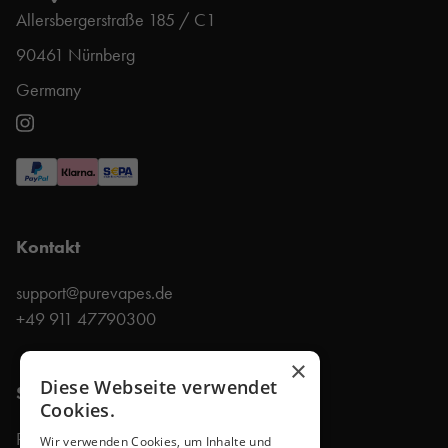
Allersbergerstraße 185 / C1
90461 Nürnberg
Germany
Kontakt
support@purevapes.de
+49 911 47790300
×
Diese Webseite verwendet
Shop
Cookies.
Produkte
Wir verwenden Cookies, um Inhalte und