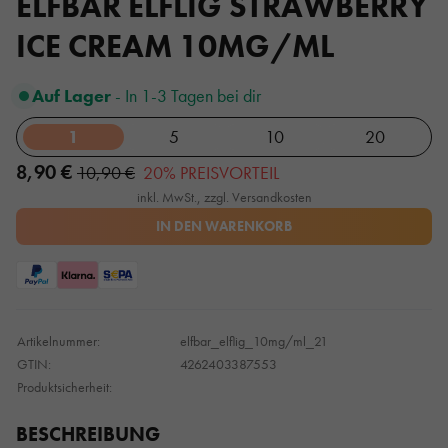
ELFBAR ELFLIG STRAWBERRY
ICE CREAM 10MG/ML
Auf Lager
- In 1-3 Tagen bei dir
1
5
10
20
8,90 €
10,90 €
20% PREISVORTEIL
inkl. MwSt., zzgl. Versandkosten
IN DEN WARENKORB
Artikelnummer:
elfbar_elflig_10mg/ml_21
GTIN:
4262403387553
Produktsicherheit:
BESCHREIBUNG