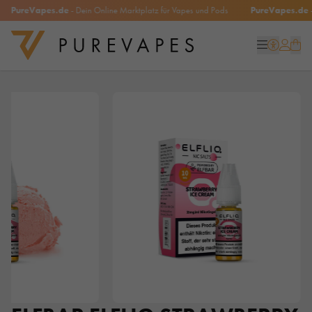
PureVapes.de
- Dein Online Marktplatz für Vapes und Pods
PureVapes.de
- D