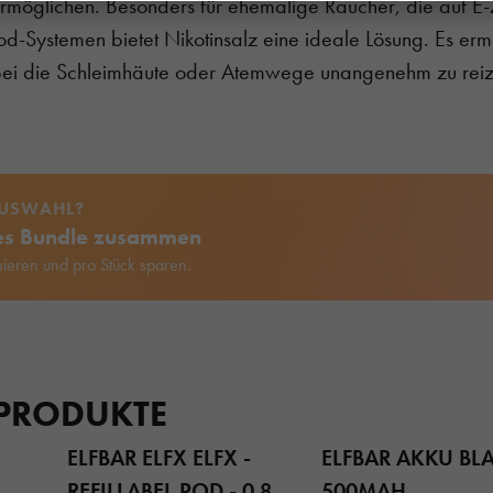
rmöglichen. Besonders für ehemalige Raucher, die auf E-
od-Systemen bietet Nikotinsalz eine ideale Lösung. Es er
bei die Schleimhäute oder Atemwege unangenehm zu rei
AUSWAHL?
nes Bundle zusammen
ieren und pro Stück sparen.
 PRODUKTE
ELFBAR ELFX ELFX -
ELFBAR AKKU BL
REFILLABEL POD - 0.8
500MAH