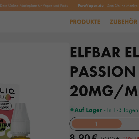
Online Marktplatz für Vapes und Pods
PureVapes.de
- Dein Online Marktplatz fü
PRODUKTE
ZUBEHÖR
ELFBAR E
PASSION
20MG/M
Auf Lager
- In 1-3 Tagen 
1
8,90 €