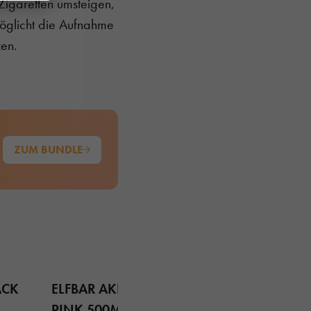
Zigaretten umsteigen,
möglicht die Aufnahme
zen.
ZUM BUNDLE
ACK
ELFBAR AKKU AURORA
PINK 500MAH