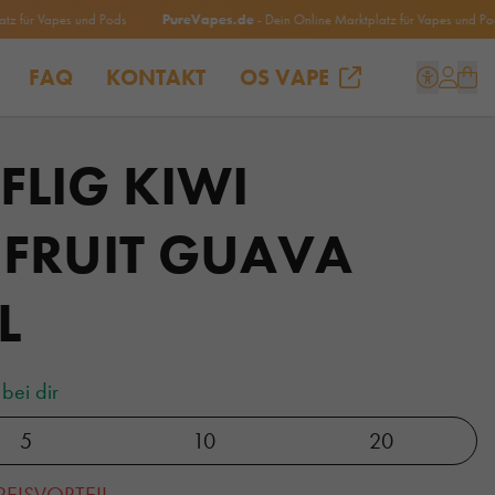
r Vapes und Pods
PureVapes.de
- Dein Online Marktplatz für Vapes und Pods
FAQ
KONTAKT
OS VAPE
LFLIG KIWI
 FRUIT GUAVA
L
bei dir
5
10
20