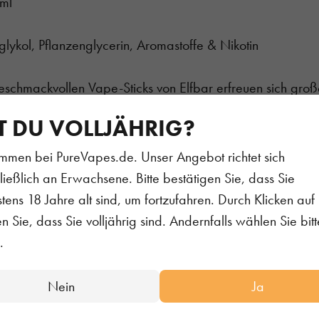
/ml
nglykol, Pflanzenglycerin, Aromastoffe & Nikotin
schmackvollen Vape-Sticks von Elfbar erfreuen sich großer
T DU VOLLJÄHRIG?
Liquids von Elfbar können jetzt auch Nutzer von wiederbe
nsiven Aromen von Elfbar genießen.
mmen bei PureVapes.de. Unser Angebot richtet sich
ließlich an Erwachsene. Bitte bestätigen Sie, dass Sie
ikotinsalz (auch NicSalt genannt) unterscheidet sich von 
tens 18 Jahre alt sind, um fortzufahren. Durch Klicken auf 
sch gebunden ist. Durch gezielte Anpassungen des pH-We
en Sie, dass Sie volljährig sind. Andernfalls wählen Sie bitt
 gleichzeitig effizienter aufgenommen. Diese Eigenschaf
.
tz höherer Nikotinkonzentration – geschmacksneutral ist un
(den typischen Reiz beim Dampfen) bietet, ohne an Wirku
Nein
Ja
urden speziell entwickelt, um auch bei geringerem Liquid