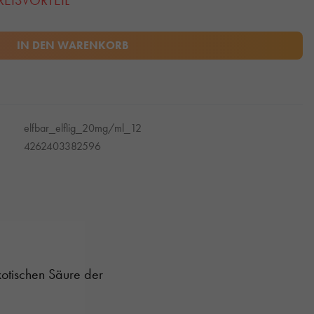
REISVORTEIL
IN DEN WARENKORB
elfbar_elflig_20mg/ml_12
4262403382596
xotischen Säure der