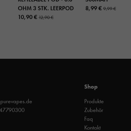
OHM 3 STK. LEERPOD
8,99 €
9,99 €
10,90 €
12,90 €
Shop
@purevapes.de
Produkte
 47790300
Zubehör
Faq
Kontakt