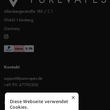
Allersbergerstraße 185 / C1
90461 Nürnberg
Germany
Kontakt
support@purevapes.de
+49 911 47790300
×
Diese Webseite verwendet
Shop
Cookies.