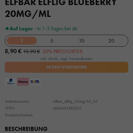
ELFBAR ELFLIG BLUEBERRY
20MG/ML
Auf Lager
- In 1-3 Tagen bei dir
1
5
10
20
8,90 €
10,90 €
20% PREISVORTEIL
inkl. MwSt., zzgl. Versandkosten
IN DEN WARENKORB
Artikelnummer:
elfbar_elflig_20mg/ml_05
GTIN:
4262403382503
Produktsicherheit:
BESCHREIBUNG