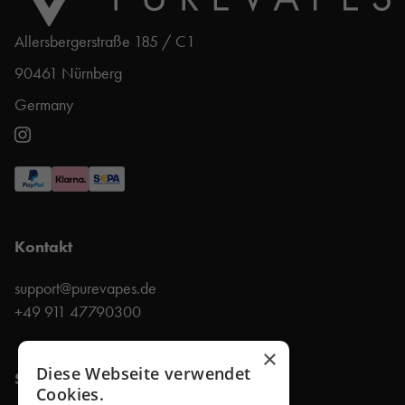
Allersbergerstraße 185 / C1
90461 Nürnberg
Germany
Kontakt
support@purevapes.de
+49 911 47790300
×
Diese Webseite verwendet
Shop
Cookies.