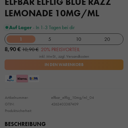
ELFBAR ELFLIG BLUE RAZZ
LEMONADE 10MG/ML
Auf Lager
- In 1-3 Tagen bei dir
1
5
10
20
8,90 €
10,90 €
20% PREISVORTEIL
inkl. MwSt., zzgl. Versandkosten
IN DEN WARENKORB
Artikelnummer:
elfbar_elflig_10mg/ml_04
GTIN:
4262403387409
Produktsicherheit:
BESCHREIBUNG