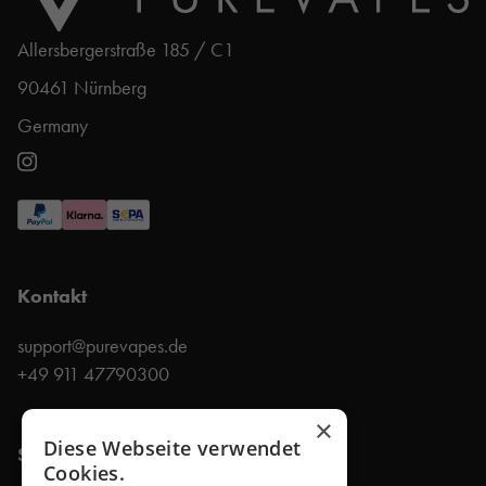
Allersbergerstraße 185 / C1
90461 Nürnberg
Germany
Kontakt
support@purevapes.de
+49 911 47790300
×
Diese Webseite verwendet
Shop
Cookies.