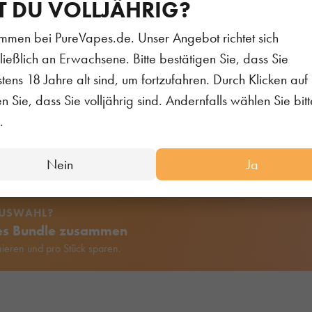
nglykol, Pflanzenglycerin, Aromastoffe & Nikotin
T DU VOLLJÄHRIG?
mmen bei PureVapes.de. Unser Angebot richtet sich
ods stehen für ein großartiges Geschmackserlebnis, bei d
ließlich an Erwachsene. Bitte bestätigen Sie, dass Sie
chtet.
tens 18 Jahre alt sind, um fortzufahren. Durch Klicken auf 
 Pods holst Du Dir die beliebten und intensiven Elfbar Liqu
en Sie, dass Sie volljährig sind. Andernfalls wählen Sie bitt
A System. Vorbefüllt mit 2.0 ml Liquid und einer Nikotink
.
nk des integrierten Mesh Verdampferkopfs mit jedem Zug
Nein
Ja
AUSWAHL?
nes Bundle zusammen
ieren und pro Stück sparen.