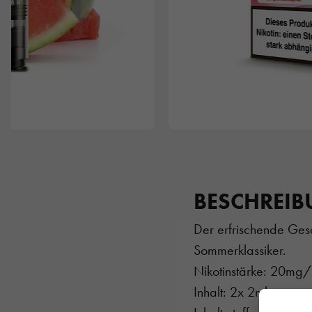
BESCHREI
Der erfrischende Ges
Sommerklassiker.
Nikotinstärke: 20mg
Inhalt: 2x 2ml