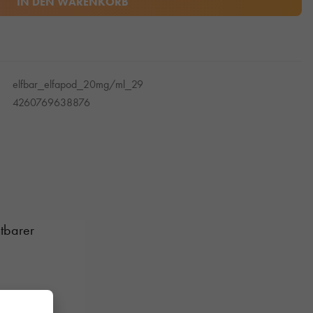
IN DEN WARENKORB
elfbar_elfapod_20mg/ml_29
4260769638876
tbarer