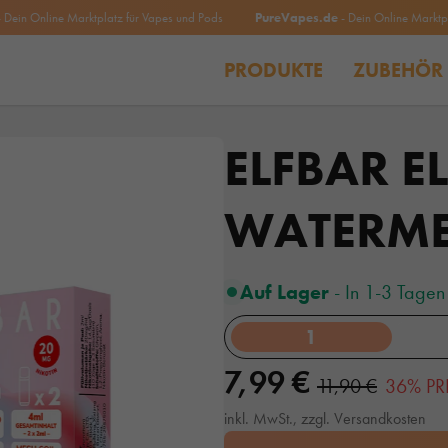
 Online Marktplatz für Vapes und Pods
PureVapes.de
- Dein Online Marktplatz f
PRODUKTE
ZUBEHÖR
ELFBAR E
WATERM
Auf Lager
- In 1-3 Tagen 
1
7,99 €
11,90 €
36% PR
inkl. MwSt., zzgl. Versandkosten