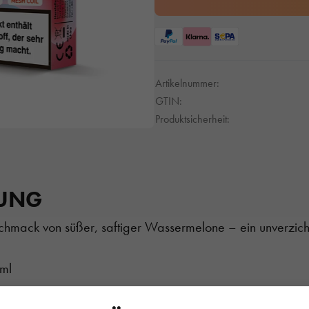
Artikelnummer:
GTIN:
Produktsicherheit:
BUNG
chmack von süßer, saftiger Wassermelone – ein unverzich
/ml