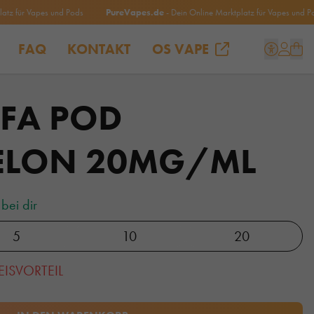
ür Vapes und Pods
PureVapes.de
- Dein Online Marktplatz für Vapes und Pods
FAQ
KONTAKT
OS VAPE
LFA POD
ELON 20MG/ML
bei dir
5
10
20
EISVORTEIL