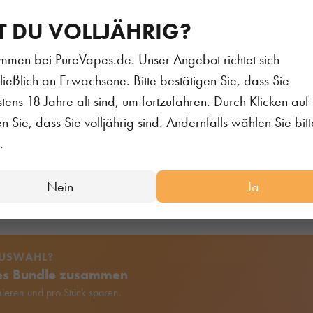
/ml
T DU VOLLJÄHRIG?
nglykol, Pflanzenglycerin, Aromastoffe & Nikotin
mmen bei PureVapes.de. Unser Angebot richtet sich
ließlich an Erwachsene. Bitte bestätigen Sie, dass Sie
ods stehen für ein großartiges Geschmackserlebnis, bei d
tens 18 Jahre alt sind, um fortzufahren. Durch Klicken auf 
chtet.
en Sie, dass Sie volljährig sind. Andernfalls wählen Sie bitt
 Pods holst Du Dir die beliebten und intensiven Elfbar Liqu
.
A System. Vorbefüllt mit 2.0 ml Liquid und einer Nikotink
nk des integrierten Mesh Verdampferkopfs mit jedem Zug
Nein
Ja
AUSWAHL?
nes Bundle zusammen
ieren und pro Stück sparen.