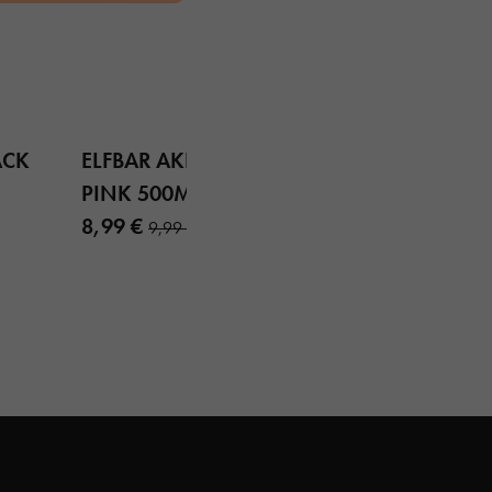
ACK
ELFBAR AKKU AURORA
PINK 500MAH
8,99 €
9,99 €