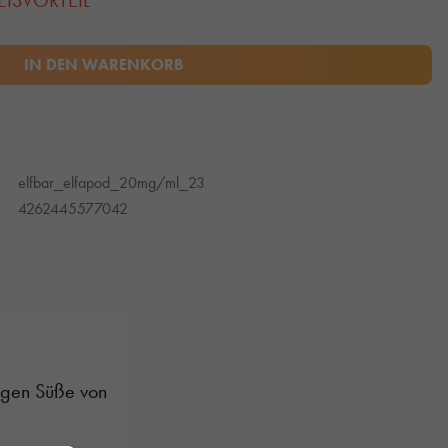
EISVORTEIL
IN DEN WARENKORB
elfbar_elfapod_20mg/ml_23
4262445577042
tigen Süße von