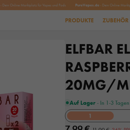
 Online Marktplatz für Vapes und Pods
PureVapes.de
- Dein Online Marktplatz 
PRODUKTE
ZUBEHÖR
ELFBAR E
RASPBER
20MG/M
Auf Lager
- In 1-3 Tagen 
1
7,99 €