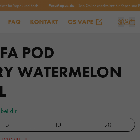
für Vapes und Pods
PureVapes.de
- Dein Online Marktplatz für Vapes und Pods
FAQ
KONTAKT
OS VAPE
LFA POD
RY WATERMELON
L
bei dir
5
10
20