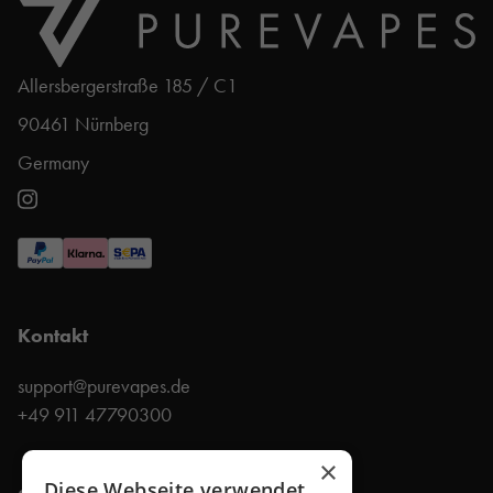
Allersbergerstraße 185 / C1
90461 Nürnberg
Germany
Kontakt
support@purevapes.de
+49 911 47790300
×
Diese Webseite verwendet