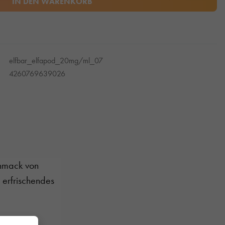
IN DEN WARENKORB
elfbar_elfapod_20mg/ml_07
4260769639026
chmack von
 erfrischendes