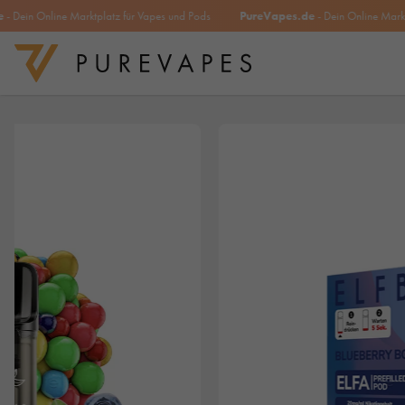
in Online Marktplatz für Vapes und Pods
PureVapes.de
- Dein Online Marktplatz