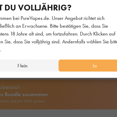
T DU VOLLJÄHRIG?
nglykol, Pflanzenglycerin, Aromastoffe & Nikotin
mmen bei PureVapes.de. Unser Angebot richtet sich
ods stehen für ein großartiges Geschmackserlebnis, bei d
ließlich an Erwachsene. Bitte bestätigen Sie, dass Sie
chtet.
tens 18 Jahre alt sind, um fortzufahren. Durch Klicken auf 
 Pods holst Du Dir die beliebten und intensiven Elfbar Liqu
en Sie, dass Sie volljährig sind. Andernfalls wählen Sie bitt
A System. Vorbefüllt mit 2.0 ml Liquid und einer Nikotink
.
nk des integrierten Mesh Verdampferkopfs mit jedem Zug
Nein
Ja
AUSWAHL?
nes Bundle zusammen
ieren und pro Stück sparen.