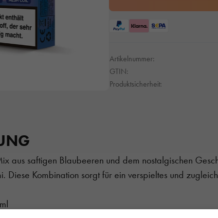
Artikelnummer:
GTIN:
Produktsicherheit:
BUNG
r Mix aus saftigen Blaubeeren und dem nostalgischen Ges
 Diese Kombination sorgt für ein verspieltes und zugleich
/ml