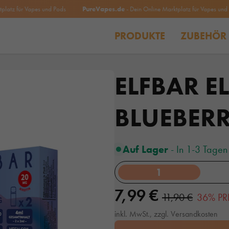
 für Vapes und Pods
PureVapes.de
- Dein Online Marktplatz für Vapes und Pods
PRODUKTE
ZUBEHÖR
ELFBAR E
BLUEBER
Auf Lager
- In 1-3 Tagen 
1
7,99 €
11,90 €
36% PR
inkl. MwSt., zzgl. Versandkosten