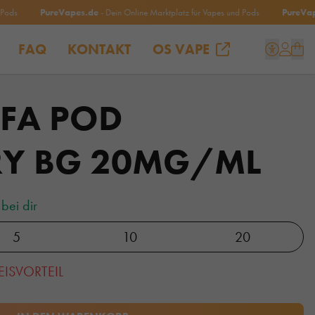
PureVapes.de
- Dein Online Marktplatz für Vapes und Pods
PureVapes.d
FAQ
KONTAKT
OS VAPE
LFA POD
RY BG 20MG/ML
bei dir
5
10
20
EISVORTEIL