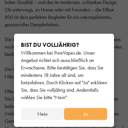
hoher Qualität – und das im modernen, schlanken Design.
Ob unterwegs, zu Hause oder mit Freunden – die Elfbar
800 ist dein perfekter Begleiter für ein unkompliziertes,
genussvolles Dampferlebnis.
Die Elfbar 800 bietet 33 % mehr Züge und kommt in einem
BIST DU VOLLJÄHRIG?
noch moderneren, schlankeren Design. Die beliebten Sorten
Willkommen bei PureVapes.de. Unser
bleiben erhalten.
Angebot richtet sich ausschließlich an
Erwachsene. Bitte bestätigen Sie, dass Sie
Die Elfbar 800 gibt es in mit 20mg/ml Nikotin und bald
mindestens 18 Jahre alt sind, um
Nikotinfrei.
fortzufahren. Durch Klicken auf "Ja" erklären
Sie, dass Sie volljährig sind. Andernfalls
Elfbar 800 vs. Elfbar 600 – Das Upgrade lohnt sich
wählen Sie bitte "Nein".
Die Elfbar 800 ist die konsequente Weiterentwicklung der
beliebten Elfbar 600 – mit klaren Vorteilen:
Mehr Züge: Bis zu 800 Züge statt 600 – für noch längeren
Nein
Ja
Genuss