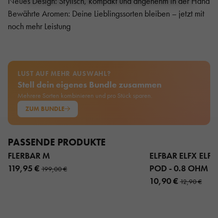
Neues Design: Stylisch, kompakt und angenehm in der Hand
Bewährte Aromen: Deine Lieblingssorten bleiben – jetzt mit
noch mehr Leistung
LUST AUF MEHR AUSWAHL?
Stell dein eigenes Bundle zusammen
Mehrere Sorten kombinieren und pro Stück sparen.
ZUM BUNDLE
PASSENDE PRODUKTE
FLERBAR M
ELFBAR ELFX ELFX 
119,95 €
POD - 0.8 OHM 3
199,00 €
10,90 €
12,90 €