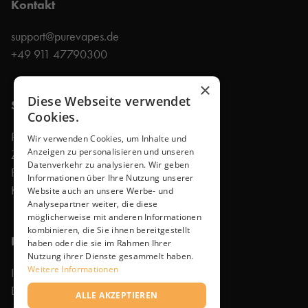
Kontakt
support@purevapes.de
+49 911 47790300
×
Diese Webseite verwendet
Shop
Cookies.
Produkte
Wir verwenden Cookies, um Inhalte und
Anzeigen zu personalisieren und unseren
Zubehör
Datenverkehr zu analysieren. Wir geben
Faq
Informationen über Ihre Nutzung unserer
Kontakt
Website auch an unsere Werbe- und
Analysepartner weiter, die diese
möglicherweise mit anderen Informationen
kombinieren, die Sie ihnen bereitgestellt
Rechtliches
haben oder die sie im Rahmen Ihrer
Nutzung ihrer Dienste gesammelt haben.
Weitere Informationen
Impressum
Datenschutzerklärung
ALLE AKZEPTIEREN