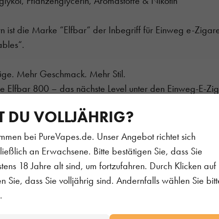
nglykol, Pflanzenglycerin, Aromastoffe & Nikotin
n ist die Marke “Elfbar“ der Inbegriff für Einweg e-Zigar
bles“.
üge. Mehr Geschmack. Mehr Stil.
ue Elfbar 800 – das nächste Level unter den Einweg-E-Ziga
bietet sie dir länger anhaltenden Dampfgenuss in gewohn
T DU VOLLJÄHRIG?
 schlanken Design. Ob unterwegs, zu Hause oder mit Fre
 Begleiter für ein unkompliziertes, genussvolles Dampferle
mmen bei PureVapes.de. Unser Angebot richtet sich
ließlich an Erwachsene. Bitte bestätigen Sie, dass Sie
t 33 % mehr Züge und kommt in einem noch moderneren, 
tens 18 Jahre alt sind, um fortzufahren. Durch Klicken auf 
bleiben erhalten.
en Sie, dass Sie volljährig sind. Andernfalls wählen Sie bitt
.
s in mit 20mg/ml Nikotin und bald Nikotinfrei.