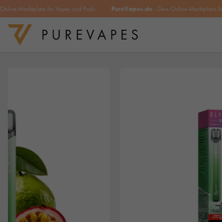
e Marktplatz für Vapes und Pods
PureVapes.de
- Dein Online Marktplatz für Vap