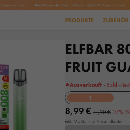
es und Pods
PureVapes.de
- Dein Online Marktplatz für Vapes und Pods
P
PRODUKTE
ZUBEHÖR
ELFBAR 8
FRUIT G
Ausverkauft
- Bald wied
1
8,99 €
11,90 €
27% PR
inkl. MwSt., zzgl. Versandkosten