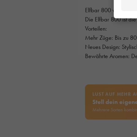
Elfbar 800 vs. Elfba
Die Elfbar 800 ist di
Vorteilen:
Mehr Züge: Bis zu 80
Neues Design: Stylis
Bewährte Aromen: Dein
LUST AUF MEHR 
Stell dein eige
Mehrere Sorten kombin