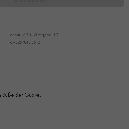
AUSVERKAUFT
elfbar_800_20mg/ml_10
6932570103512
hen Süße der Guave.