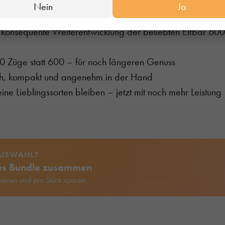
Nein
Ja
r 600 – Das Upgrade lohnt sich
e konsequente Weiterentwicklung der beliebten Elfbar 600
0 Züge statt 600 – für noch längeren Genuss
ch, kompakt und angenehm in der Hand
e Lieblingssorten bleiben – jetzt mit noch mehr Leistung
AUSWAHL?
nes Bundle zusammen
ieren und pro Stück sparen.