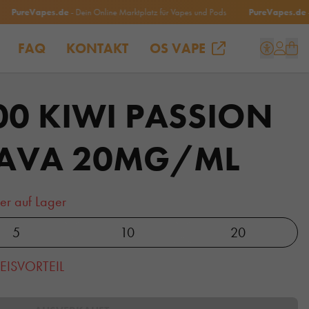
ureVapes.de
- Dein Online Marktplatz für Vapes und Pods
PureVapes.de
- Dein
FAQ
KONTAKT
OS VAPE
00 KIWI PASSION
UAVA 20MG/ML
er auf Lager
5
10
20
EISVORTEIL