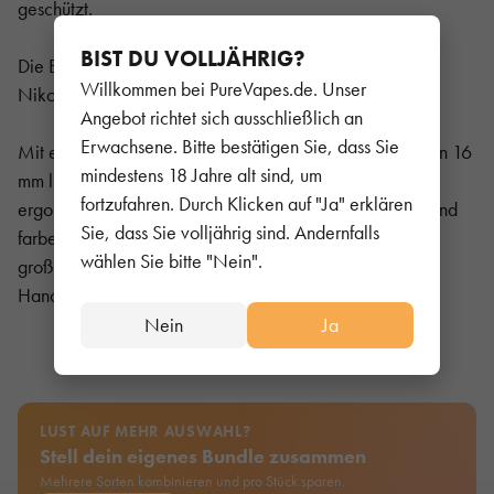
geschützt.
BIST DU VOLLJÄHRIG?
Die Elfbar V1 600 gibt es in mit 20mg/ml Nikotin und
Willkommen bei PureVapes.de. Unser
Nikotinfrei
Angebot richtet sich ausschließlich an
Erwachsene. Bitte bestätigen Sie, dass Sie
Mit einer Länge von 104 mm bei einem Durchmesser von 16
mindestens 18 Jahre alt sind, um
mm liegt die kompakte und leichte ELFBAR 600 sehr
fortzufahren. Durch Klicken auf "Ja" erklären
ergonomisch in der Hand und begeistert mit modernen und
Sie, dass Sie volljährig sind. Andernfalls
farbenfrohen Penstyle-Look je nach Geschmack. Ein
wählen Sie bitte "Nein".
großartiges Geschmackserlebnis sowie die einfache
Handhabung sind die Stärken der ELFBAR 600.
Nein
Ja
LUST AUF MEHR AUSWAHL?
Stell dein eigenes Bundle zusammen
Mehrere Sorten kombinieren und pro Stück sparen.