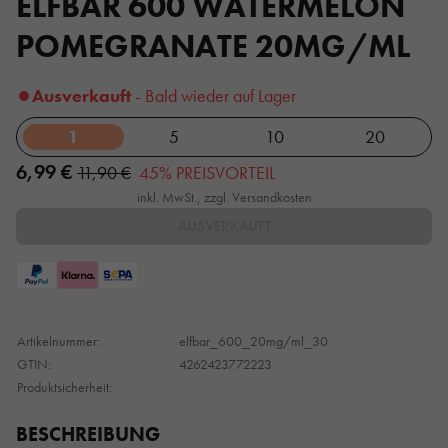
ELFBAR 600 WATERMELON
POMEGRANATE 20MG/ML
Ausverkauft
- Bald wieder auf Lager
1
5
10
20
6,99 €
11,90 €
45% PREISVORTEIL
inkl. MwSt., zzgl. Versandkosten
AUSVERKAUFT
Artikelnummer:
elfbar_600_20mg/ml_30
GTIN:
4262423772223
Produktsicherheit:
BESCHREIBUNG