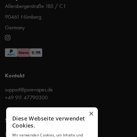
Allersbergerstraße 185 / C1
90461 Nürnberg
Germany
Kontakt
support@purevapes.de
+49 911 47790300
×
Diese Webseite verwendet
Shop
Cookies.
Produkte
Wir verwenden Cookies, um Inhalte und