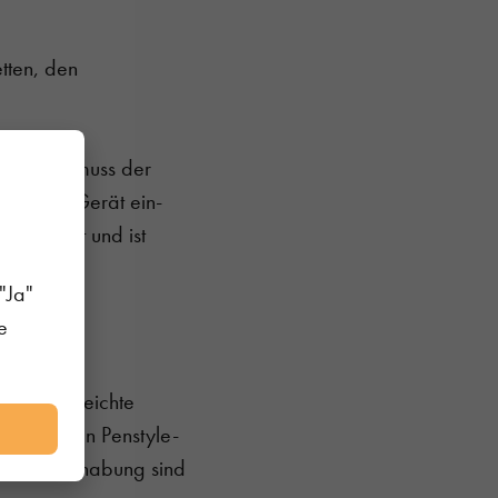
etten, den
g. Dabei muss der
, um das Gerät ein-
verändert und ist
"Ja"
e
kte und leichte
rbenfrohen Penstyle-
ache Handhabung sind