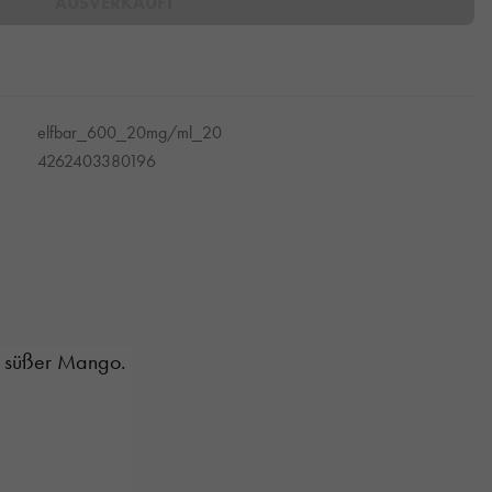
AUSVERKAUFT
elfbar_600_20mg/ml_20
4262403380196
nd süßer Mango.