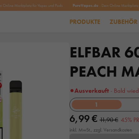
ne Marktplatz für Vapes und Pods
PureVapes.de
- Dein Online Marktplatz für V
PRODUKTE
ZUBEHÖR
ELFBAR 6
PEACH 
Ausverkauft
- Bald wied
1
6,99 €
11,90 €
45% PR
inkl. MwSt., zzgl. Versandkosten