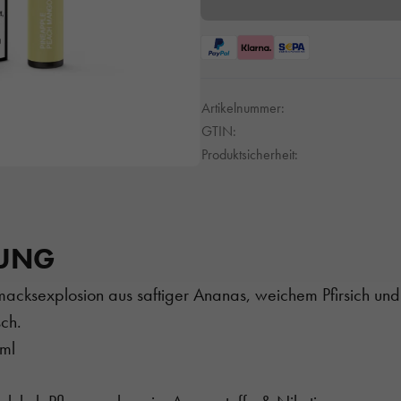
Artikelnummer:
GTIN:
Produktsicherheit:
BUNG
macksexplosion aus saftiger Ananas, weichem Pfirsich u
sch.
/ml