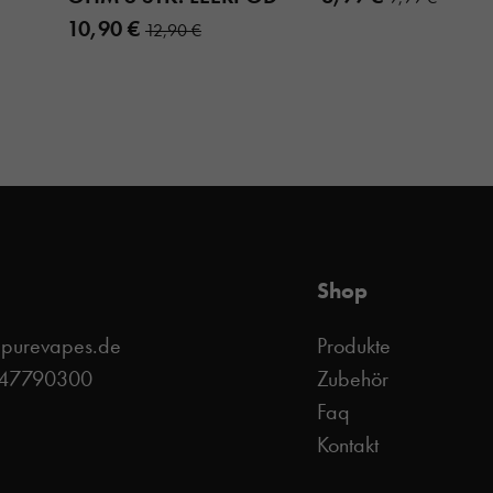
10,90 €
12,90 €
Shop
@purevapes.de
Produkte
 47790300
Zubehör
Faq
Kontakt