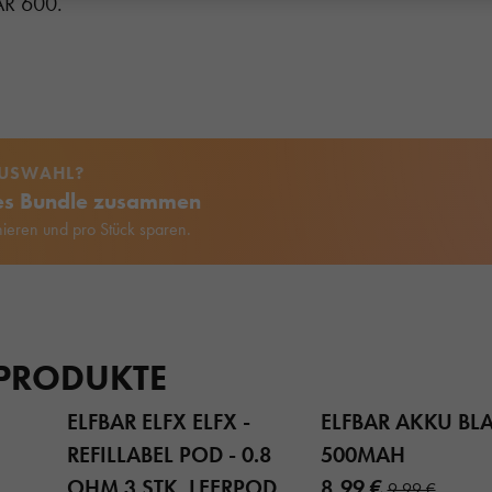
AR 600.
AUSWAHL?
nes Bundle zusammen
ieren und pro Stück sparen.
 PRODUKTE
ELFBAR ELFX ELFX -
ELFBAR AKKU BL
REFILLABEL POD - 0.8
500MAH
OHM 3 STK. LEERPOD
8,99 €
9,99 €