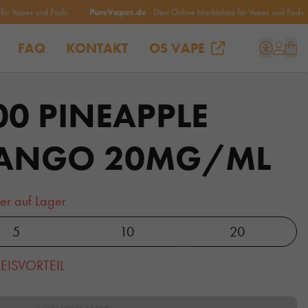
apes und Pods
PureVapes.de
- Dein Online Marktplatz für Vapes und Pods
FAQ
KONTAKT
OS VAPE
00 PINEAPPLE
MANGO 20MG/ML
er auf Lager
5
10
20
EISVORTEIL