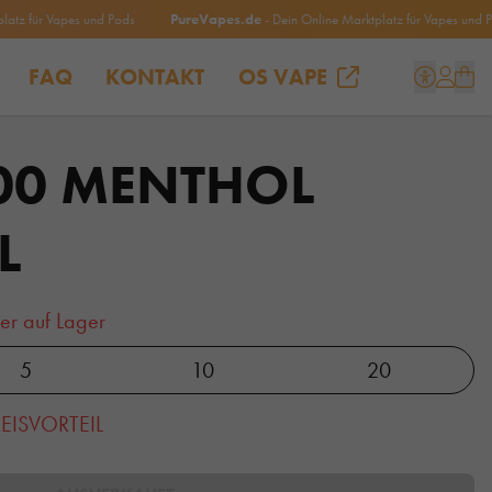
für Vapes und Pods
PureVapes.de
- Dein Online Marktplatz für Vapes und Pods
FAQ
KONTAKT
OS VAPE
600 MENTHOL
L
er auf Lager
5
10
20
EISVORTEIL