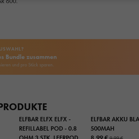
AR 600.
AUSWAHL?
nes Bundle zusammen
ieren und pro Stück sparen.
 PRODUKTE
ELFBAR ELFX ELFX -
ELFBAR AKKU BL
REFILLABEL POD - 0.8
500MAH
OHM 3 STK. LEERPOD
8,99 €
9,99 €