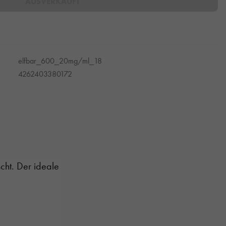
AUSVERKAUFT
elfbar_600_20mg/ml_18
4262403380172
scht. Der ideale