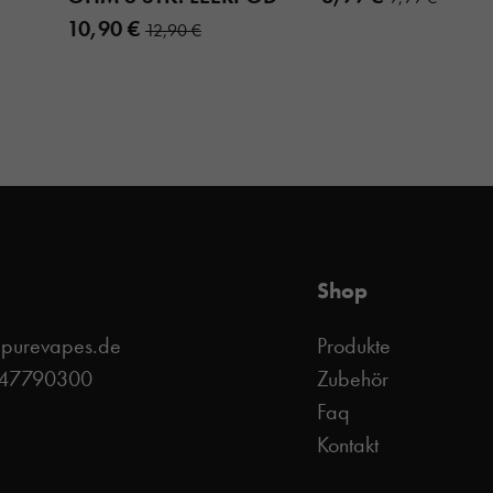
10,90 €
12,90 €
Shop
@purevapes.de
Produkte
 47790300
Zubehör
Faq
Kontakt