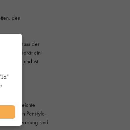
etten, den
g. Dabei muss der
, um das Gerät ein-
verändert und ist
"Ja"
e
kte und leichte
rbenfrohen Penstyle-
ache Handhabung sind