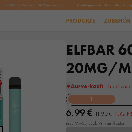
 Online Marktplatz für Vapes und Pods
PureVapes.de
- Dein Online Marktplatz 
PRODUKTE
ZUBEHÖR
ELFBAR 
20MG/M
Ausverkauft
- Bald wied
1
6,99 €
11,90 €
45% PR
inkl. MwSt., zzgl. Versandkosten