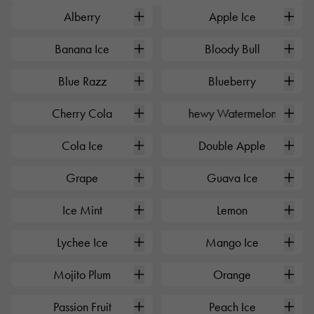
0
0
Alberry
Apple Ice
0
0
Banana Ice
Bloody Bull
0
0
Blue Razz
Blueberry
0
0
Cherry Cola
Chewy Watermelon
0
0
Cola Ice
Double Apple
0
0
Grape
Guava Ice
0
0
Ice Mint
Lemon
0
0
Lychee Ice
Mango Ice
0
0
Mojito Plum
Orange
0
0
Passion Fruit
Peach Ice