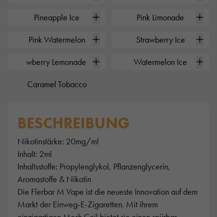
0
0
Pineapple Ice
Pink Limonade
0
0
Pink Watermelon
Strawberry Ice
0
0
Strawberry Lemonade
Watermelon Ice
0
Caramel Tobacco
BESCHREIBUNG
Nikotinstärke: 20mg/ml
Inhalt: 2ml
Inhaltsstoffe: Propylenglykol, Pflanzenglycerin,
Aromastoffe & Nikotin
Die
Flerbar M
Vape ist die neueste Innovation auf dem
Markt der Einweg-E-Zigaretten. Mit ihrem