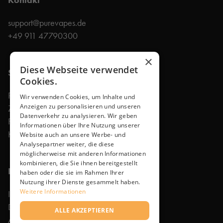
support@purevapes.de
+49 911 47790300
×
Diese Webseite verwendet
Shop
Cookies.
Produkte
Wir verwenden Cookies, um Inhalte und
Anzeigen zu personalisieren und unseren
Zubehör
Datenverkehr zu analysieren. Wir geben
Faq
Informationen über Ihre Nutzung unserer
Kontakt
Website auch an unsere Werbe- und
Analysepartner weiter, die diese
möglicherweise mit anderen Informationen
kombinieren, die Sie ihnen bereitgestellt
Rechtliches
haben oder die sie im Rahmen Ihrer
Nutzung ihrer Dienste gesammelt haben.
Weitere Informationen
Impressum
Datenschutzerklärung
ALLE AKZEPTIEREN
Allgemeine Geschäftsbedingungen