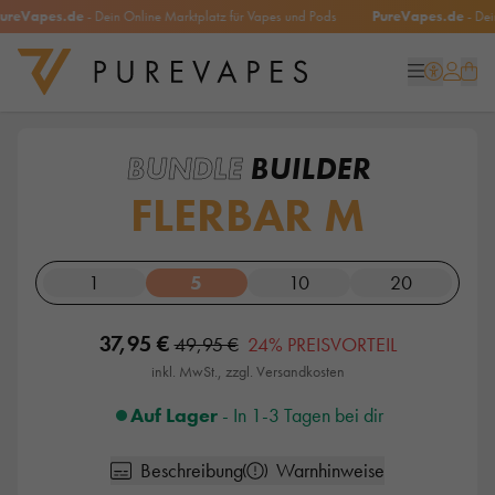
eVapes.de
- Dein Online Marktplatz für Vapes und Pods
PureVapes.de
- Dein O
BUNDLE
BUILDER
FLERBAR M
1
5
10
20
37,95 €
49,95 €
24% PREISVORTEIL
inkl. MwSt., zzgl. Versandkosten
Auf Lager
- In 1-3 Tagen bei dir
Beschreibung
Warnhinweise