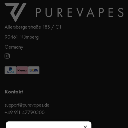
Allersbergerstraße 185 / C1
90461 Nürnberg
Germany
Kontakt
support@purevapes.de
+49 911 47790300
×