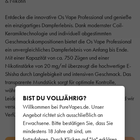
& Nikotin
Entdecke die innovative Os Vape Professional und genieße
ein einzigartiges Dampferlebnis. Dank modernster Coil-
Keramiktechnologie und individuell abgestimmten
Geschmackskompositionen bietet die Os Vape Professional
ein unvergleichliches Dampferlebnis von Anfang bis Ende.
Mit einer Kapazität von ca. 750 Zügen und einer
Nikotinstärke von 20 mg/ml überzeugt die hochwertige E-
Shisha durch Langlebigkeit und intensiven Geschmack. Das
transparente Mundstück sorgt für optimale Kontrolle,
während die ausdauernde Batterie dich lange begleitet.
BIST DU VOLLJÄHRIG?
Leider wurde die Produktion der OS Vape eingestellt und wir
versuchen euch alle noch verfügbaren Produkte zur
Willkommen bei PureVapes.de. Unser
Verfügung zu stellen.
Angebot richtet sich ausschließlich an
Erwachsene. Bitte bestätigen Sie, dass Sie
mindestens 18 Jahre alt sind, um
fortzufahren. Durch Klicken auf "Ja" erklären