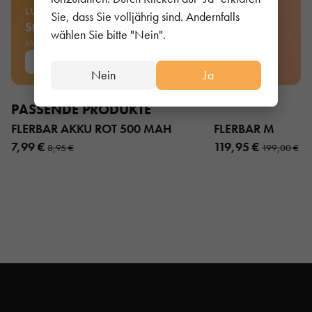
LUST AUF MEHR AUSWAHL?
Sie, dass Sie volljährig sind. Andernfalls
Stell dein eigenes Bundle zusammen
wählen Sie bitte "Nein".
Mehrere Sorten kombinieren und pro Stück sparen.
ZUM BUNDLE
Nein
Ja
PASSENDE PRODUKTE
FLERBAR AKKU ROT 500 MAH
FLERBAR M
7,99 €
119,95 €
8,95 €
199,00 €