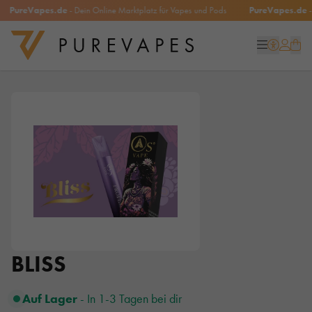
PureVapes.de
- Dein Online Marktplatz für Vapes und Pods
PureVapes.de
- D
BLISS
Auf Lager
- In 1-3 Tagen bei dir